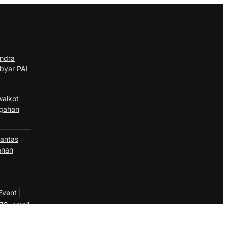
andra
byar PAI
walkot
egahan
lantas
anan
Event |
72, email
elalui