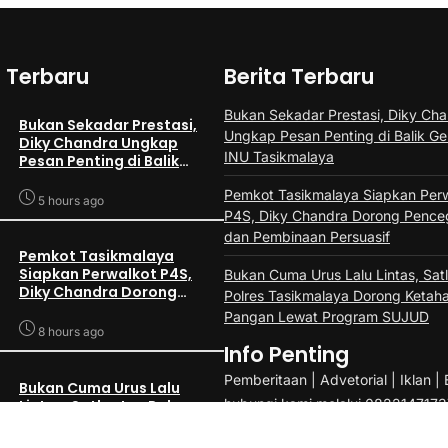
a Terbaru
Berita Terbaru
Bukan Sekadar Prestasi, Diky Ch
Bukan Sekadar Prestasi,
Ungkap Pesan Penting di Balik Ge
Diky Chandra Ungkap
INU Tasikmalaya
Pesan Penting di Balik
Gebyar PAI INU
Pemkot Tasikmalaya Siapkan Per
Tasikmalaya
5 hours ago
P4S, Diky Chandra Dorong Penc
dan Pembinaan Persuasif
Pemkot Tasikmalaya
Siapkan Perwalkot P4S,
Bukan Cuma Urus Lalu Lintas, Sat
Diky Chandra Dorong
Polres Tasikmalaya Dorong Ketah
Pencegahan dan
Pangan Lewat Program SUJUD
Pembinaan Persuasif
8 hours ago
Info Penting
Pemberitaan | Advetorial | Iklan | 
Bukan Cuma Urus Lalu
hubungi kami melalui 0822147173
Lintas, Satlantas Polres
Tasikmalaya Dorong
redaksi.tasikid@gmail.com atau m
Ketahanan Pangan Lewat