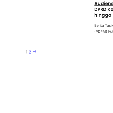
Audien
DPRD Ko
hingga
Berita Tas
(PDPM) Kot
1
2