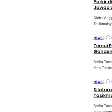
Parkir 
Jawab 
Oleh : Ang
Tasikmalay
NEWS
|
•
Temui 
Ganden
Berita Tas
Kota Tasikm
NEWS
|
•
Silatu
Tasikma
Berita Tasi
membangun 