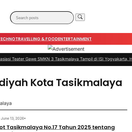
TECHNO
TRAVELLING & FOOD
ENTERTAINMENT
eater Gawe SMKN 3 Tasikmalaya Tampil di ISI Yogyakarta, Harumkan 
yah Kota Tasikmalaya
alaya
•
June 13, 2026
ot Tasikmalaya No.17 Tahun 2025 tentang