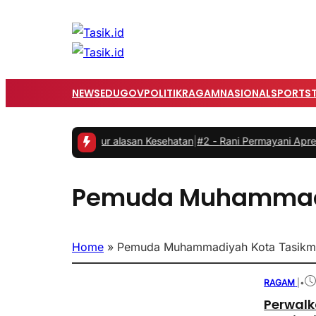
NEWS
EDUGOV
POLITIK
RAGAM
NASIONAL
SPORTS
ni Resmi Mundur alasan Kesehatan
|
#2 -
Rani Permayani Apreasiasi T
Pemuda Muhammadi
Home
»
Pemuda Muhammadiyah Kota Tasikm
RAGAM
|
•
Perwalk