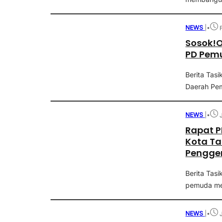
NEWS
|
•
Sosok!O
PD Pem
Berita Tasi
Daerah Pe
NEWS
|
•
Rapat 
Kota Ta
Pengge
Berita Tas
pemuda men
NEWS
|
•