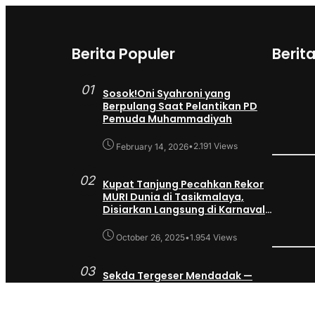
Berita Populer
Berit
01
Sosok!Oni Syahroni yang
Berpulang Saat Pelantikan PD
Pemuda Muhammadiyah
•
2.191 Views
February 14, 2026
02
Kupat Tanjung Pecahkan Rekor
MURI Dunia di Tasikmalaya,
Disiarkan Langsung di Karnaval
SCTV
•
1.954 Views
October 26, 2025
03
Sekda Tergeser Mendadak —
Bupati Cecep Lakukan Manuver
Berani Awal 2026