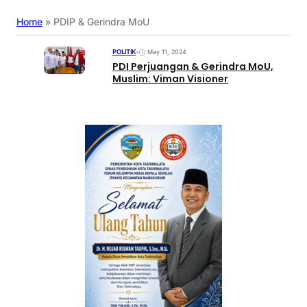
Home
»
PDIP & Gerindra MoU
POLITIK
•
May 11, 2024
PDI Perjuangan & Gerindra MoU,
Muslim: Viman Visioner