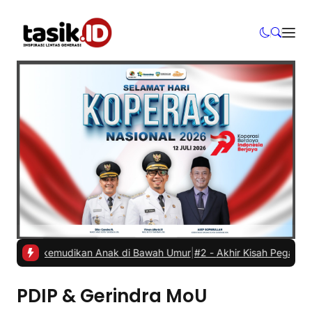
bil Dikemudikan Anak di Bawah Umur
|
#2 -
Akhir Kisah Pegawai RSUD
PDIP & Gerindra MoU