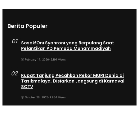
Berita Populer
01
Sosok!Oni Syahroni yang Berpulang Saat
Pelantikan PD Pemuda Muhammadiyah
February 14, 2026
•
2.191 Views
02
Kupat Tanjung Pecahkan Rekor MURI Dunia di
Tasikmalaya, Disiarkan Langsung di Karnaval
SCTV
October 26, 2025
•
1.954 Views
03
Sekda Tergeser Mendadak — Bupati Cecep
Lakukan Manuver Berani Awal 2026
January 6, 2026
•
1.893 Views