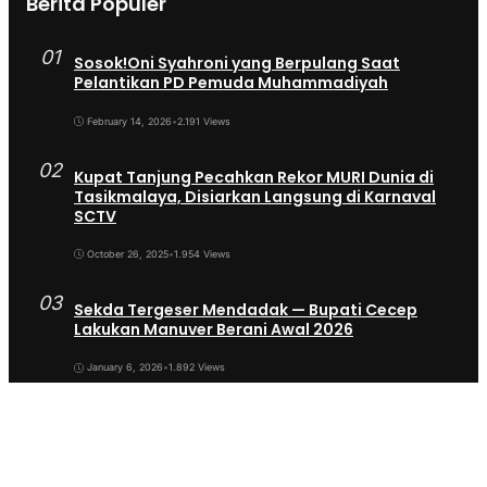
Berita Populer
01
Sosok!Oni Syahroni yang Berpulang Saat
Pelantikan PD Pemuda Muhammadiyah
February 14, 2026
•
2.191 Views
02
Kupat Tanjung Pecahkan Rekor MURI Dunia di
Tasikmalaya, Disiarkan Langsung di Karnaval
SCTV
October 26, 2025
•
1.954 Views
03
Sekda Tergeser Mendadak — Bupati Cecep
Lakukan Manuver Berani Awal 2026
January 6, 2026
•
1.892 Views
04
Universitas BTH Go Internasional, Dua
Mahasiswa Nigeria Resmi Bergabung di Prodi S1
Farmasi 2026