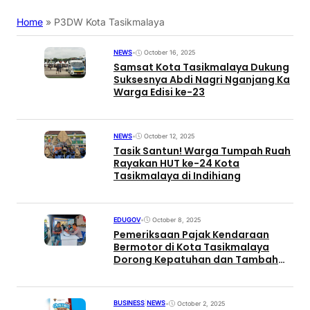
Home
»
P3DW Kota Tasikmalaya
NEWS
•
October 16, 2025
Samsat Kota Tasikmalaya Dukung
Suksesnya Abdi Nagri Nganjang Ka
Warga Edisi ke-23
NEWS
•
October 12, 2025
Tasik Santun! Warga Tumpah Ruah
Rayakan HUT ke-24 Kota
Tasikmalaya di Indihiang
EDUGOV
•
October 8, 2025
Pemeriksaan Pajak Kendaraan
Bermotor di Kota Tasikmalaya
Dorong Kepatuhan dan Tambah
PAD Daerah
BUSINESS
|
NEWS
•
October 2, 2025