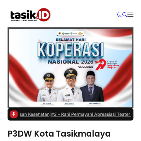
r alasan Kesehatan
|
#2 -
Rani Permayani Apreasiasi Teater Gawe SMK
P3DW Kota Tasikmalaya