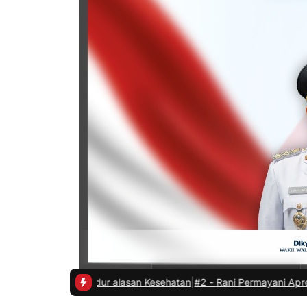
mi Mundur alasan Kesehatan
|
#2 -
Rani Permayani Apreasiasi Teater 