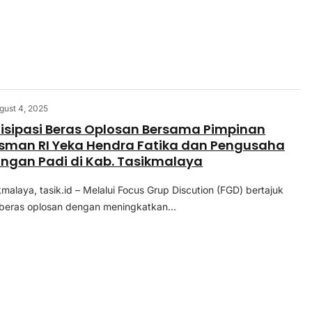
gust 4, 2025
isipasi Beras Oplosan Bersama Pimpinan
man RI Yeka Hendra Fatika dan Pengusaha
ingan Padi di Kab. Tasikmalaya
kmalaya, tasik.id – Melalui Focus Grup Discution (FGD) bertajuk
i beras oplosan dengan meningkatkan...