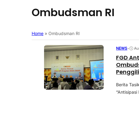
Ombudsman RI
Home
»
Ombudsman RI
NEWS
•
Au
FGD Ant
Ombuds
Penggil
Berita Tasi
“Antisipas