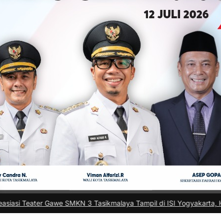
Gawe SMKN 3 Tasikmalaya Tampil di ISI Yogyakarta, Harumkan Nama 