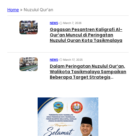
Home
»
Nuzulul Qur'an
NEWS
•
March 7, 2026
Gagasan Pesantren Kaligrafi Al-
Qur’an Muncul di Peringatan
Nuzulul Quran Kota Tasikmalaya
NEWS
•
March 17, 2025
Dalam Peringatan Nuzulul Qur’an,
Walikota Tasikmalaya Sampaikan
Beberapa Target Strategis
Setahun Kedepan