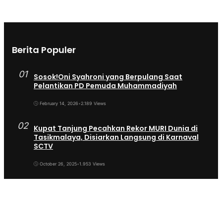
Berita Populer
01
Sosok!Oni Syahroni yang Berpulang Saat
Pelantikan PD Pemuda Muhammadiyah
February 14, 2026
•
2.189 Views
02
Kupat Tanjung Pecahkan Rekor MURI Dunia di
Tasikmalaya, Disiarkan Langsung di Karnaval
SCTV
October 26, 2025
•
1.953 Views
03
Sekda Tergeser Mendadak — Bupati Cecep
Lakukan Manuver Berani Awal 2026
January 6, 2026
•
1.892 Views