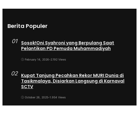
Berita Populer
01
Sosok!Oni Syahroni yang Berpulang Saat
Pelantikan PD Pemuda Muhammadiyah
February 14, 2026
•
2.192 Views
02
Kupat Tanjung Pecahkan Rekor MURI Dunia di
Tasikmalaya, Disiarkan Langsung di Karnaval
SCTV
October 26, 2025
•
1.954 Views
03
Sekda Tergeser Mendadak — Bupati Cecep
Lakukan Manuver Berani Awal 2026
January 6, 2026
•
1.893 Views