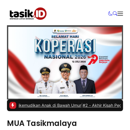
obil Dikemudikan Anak di Bawah Umur
|
#2 -
Akhir Kisah Pegawai RSUD
MUA Tasikmalaya