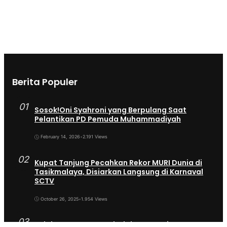
Berita Populer
01
Sosok!Oni Syahroni yang Berpulang Saat
Pelantikan PD Pemuda Muhammadiyah
February 14, 2026
•
2.191 Views
02
Kupat Tanjung Pecahkan Rekor MURI Dunia di
Tasikmalaya, Disiarkan Langsung di Karnaval
SCTV
October 26, 2025
•
1.954 Views
03
Sekda Tergeser Mendadak — Bupati Cecep