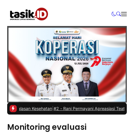
dur alasan Kesehatan
|
#2 -
Rani Permayani Apreasiasi Teater Gawe S
Monitoring evaluasi