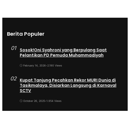
Berita Populer
01
Sosok!Oni Syahroni yang Berpulang Saat
Pelantikan PD Pemuda Muhammadiyah
February 14, 2026
•
2.190 Views
02
Kupat Tanjung Pecahkan Rekor MURI Dunia di
Tasikmalaya, Disiarkan Langsung di Karnaval
SCTV
October 26, 2025
•
1.954 Views
03
Sekda Tergeser Mendadak — Bupati Cecep
Lakukan Manuver Berani Awal 2026