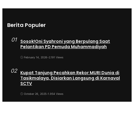
Berita Populer
01
Sosok!Oni Syahroni yang Berpulang Saat
Pelantikan PD Pemuda Muhammadiyah
February 14, 2026
•
2.191 Views
02
Kupat Tanjung Pecahkan Rekor MURI Dunia di
Tasikmalaya, Disiarkan Langsung di Karnaval
SCTV
October 26, 2025
•
1.954 Views
03
Sekda Tergeser Mendadak — Bupati Cecep
Lakukan Manuver Berani Awal 2026
January 6, 2026
•
1.892 Views