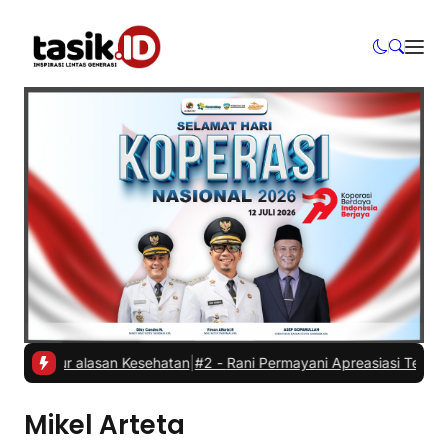
undur alasan Kesehatan
|
#2 -
Rani Permayani Apreasiasi Teater Gawe
Mikel Arteta