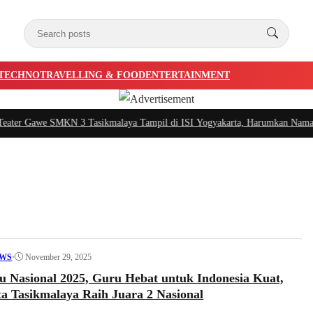
TECHNO
TRAVELLING & FOOD
ENTERTAINMENT
we SMKN 3 Tasikmalaya Tampil di ISI Yogyakarta, Harumkan Nama Kota di Fes
•
November 29, 2025
WS
u Nasional 2025, Guru Hebat untuk Indonesia Kuat,
a Tasikmalaya Raih Juara 2 Nasional