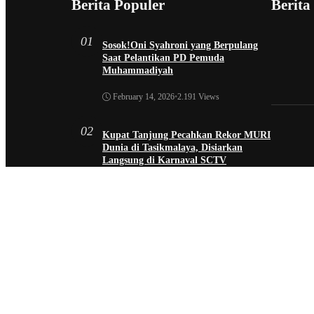
Berita Populer
Berita
01
Sosok!Oni Syahroni yang Berpulang
Saat Pelantikan PD Pemuda
Muhammadiyah
February 14, 2026
•
2.191 Views
02
Kupat Tanjung Pecahkan Rekor MURI
Dunia di Tasikmalaya, Disiarkan
Langsung di Karnaval SCTV
October 26, 2025
•
1.954 Views
03
Sekda Tergeser Mendadak — Bupati
Cecep Lakukan Manuver Berani Awal
2026
January 6, 2026
•
1.892 Views
04