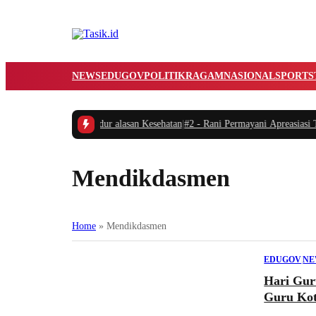
NEWS
EDUGOV
POLITIK
RAGAM
NASIONAL
SPORTS
ni Resmi Mundur alasan Kesehatan
|
#2 -
Rani Permayani Apreasiasi Teater Ga
Mendikdasmen
Home
»
Mendikdasmen
EDUGOV
|
NE
Hari Gur
Guru Kot