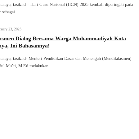
malaya, tasik.id – Hari Guru Nasional (HGN) 2025 kembali diperingati pada
sebagai...
ruary 23, 2025
asmen Dialog Bersama Warga Muhammadiyah Kota
aya, Ini Bahasannya!
malaya, tasik.id- Menteri Pendidikan Dasar dan Menengah (Mendikdasmen)
dul Mu’ti, M.Ed melakukan...