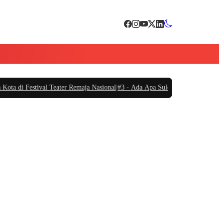
tival Teater Remaja Nasional
|
#3 -
Ada Apa Sule di Kejaksaan Negeri Kota Ta