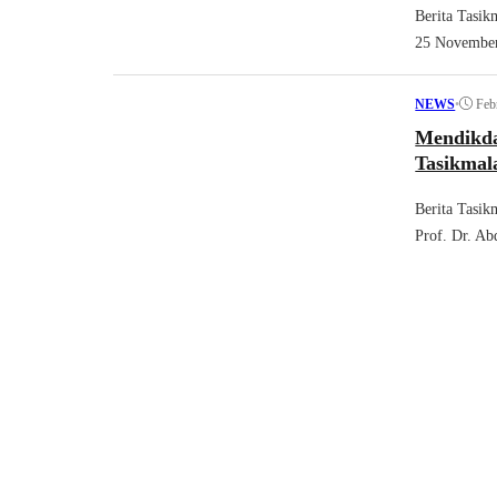
Berita Tasik
25 November 
•
Feb
NEWS
Mendikd
Tasikmal
Berita Tasik
Prof. Dr. Ab