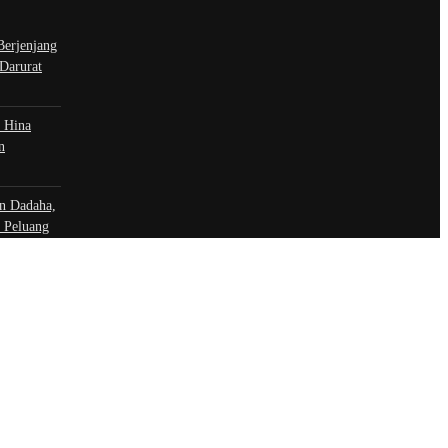
Berjenjang
 Darurat
 Hina
n
n Dadaha,
 Peluang
t | hubungi
 sosial
book