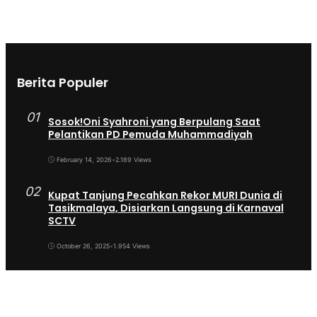
Berita Populer
01
Sosok!Oni Syahroni yang Berpulang Saat
Pelantikan PD Pemuda Muhammadiyah
February 14, 2026
•
2.189 Views
02
Kupat Tanjung Pecahkan Rekor MURI Dunia di
Tasikmalaya, Disiarkan Langsung di Karnaval
SCTV
October 26, 2025
•
1.954 Views
03
Sekda Tergeser Mendadak — Bupati Cecep
Lakukan Manuver Berani Awal 2026