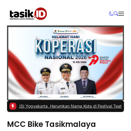
 di ISI Yogyakarta, Harumkan Nama Kota di Festival Teater Remaja
MCC Bike Tasikmalaya