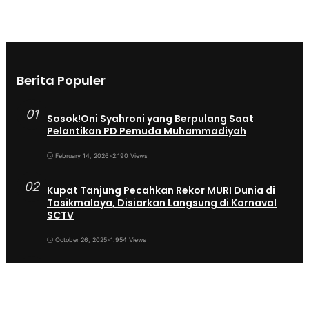
Berita Populer
01
Sosok!Oni Syahroni yang Berpulang Saat
Pelantikan PD Pemuda Muhammadiyah
February 14, 2026
•
2.190 Views
02
Kupat Tanjung Pecahkan Rekor MURI Dunia di
Tasikmalaya, Disiarkan Langsung di Karnaval
SCTV
October 26, 2025
•
1.954 Views
03
Sekda Tergeser Mendadak — Bupati Cecep
Lakukan Manuver Berani Awal 2026