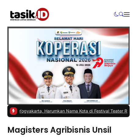
ISI Yogyakarta, Harumkan Nama Kota di Festival Teater Remaja Nas
Magisters Agribisnis Unsil