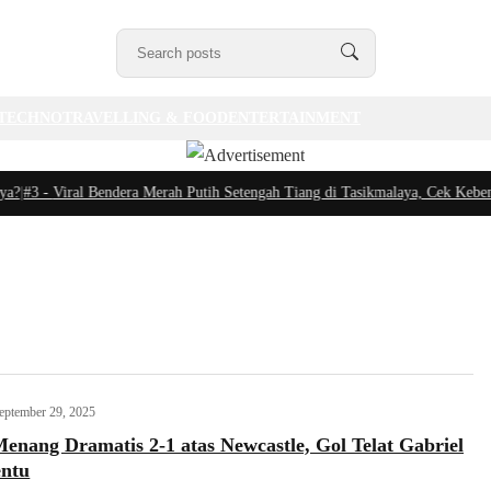
TECHNO
TRAVELLING & FOOD
ENTERTAINMENT
#3 -
Viral Bendera Merah Putih Setengah Tiang di Tasikmalaya, Cek Kebenara
eptember 29, 2025
enang Dramatis 2-1 atas Newcastle, Gol Telat Gabriel
entu