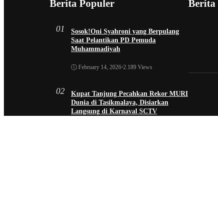
Berita Populer
Berita
01
Sosok!Oni Syahroni yang Berpulang
Saat Pelantikan PD Pemuda
Muhammadiyah
February 14, 2026
•
2.189 Views
02
Kupat Tanjung Pecahkan Rekor MURI
Dunia di Tasikmalaya, Disiarkan
Langsung di Karnaval SCTV
October 26, 2025
•
1.953 Views
03
Sekda Tergeser Mendadak — Bupati
Cecep Lakukan Manuver Berani Awal
2026
January 6, 2026
•
1.892 Views
04