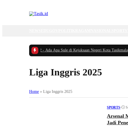
NEWS
EDUGOV
POLITIK
RAGAM
NASIONAL
SPORTS
er Remaja Nasional
|
#2 -
Ada Apa Sule di Kejaksaan Negeri Kota Tasikmalaya?
|
Liga Inggris 2025
Home
»
Liga Inggris 2025
•
S
SPORTS
Arsenal M
Jadi Pen