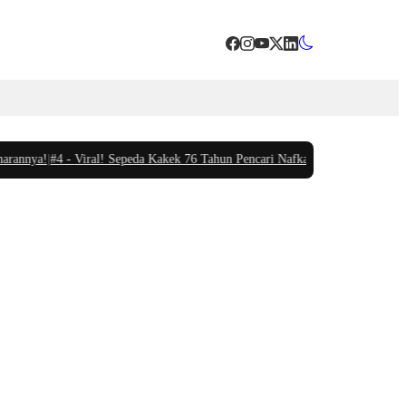
nnya!
|
#4 -
Viral! Sepeda Kakek 76 Tahun Pencari Nafkah di Tasikmalaya Dicur