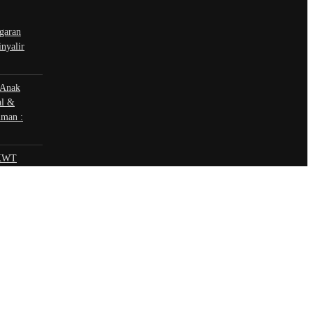
garan
nyalir
 Anak
al &
iman :
 KWT
KM Desa
t | hubungi
 sosial
book