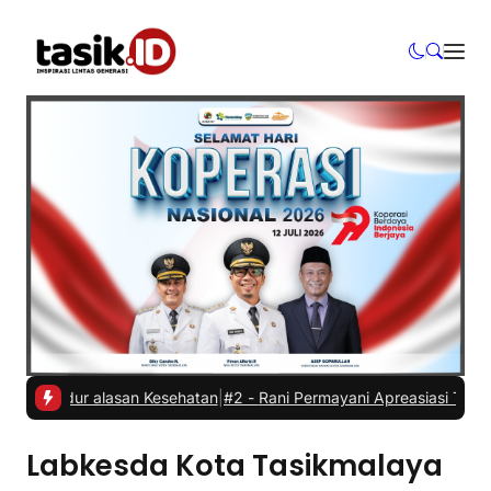
 Mundur alasan Kesehatan
|
#2 -
Rani Permayani Apreasiasi Teater Ga
Labkesda Kota Tasikmalaya