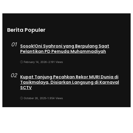
Berita Populer
01
Sosok!Oni Syahroni yang Berpulang Saat
Pelantikan PD Pemuda Muhammadiyah
February 14, 2026
•
2.191 Views
02
Kupat Tanjung Pecahkan Rekor MURI Dunia di
Tasikmalaya, Disiarkan Langsung di Karnaval
SCTV
October 26, 2025
•
1.954 Views
03
Sekda Tergeser Mendadak — Bupati Cecep
Lakukan Manuver Berani Awal 2026
January 6, 2026
•
1.892 Views