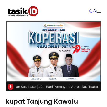
 alasan Kesehatan
|
#2 -
Rani Permayani Apreasiasi Teater Gawe SMKN
kupat Tanjung Kawalu