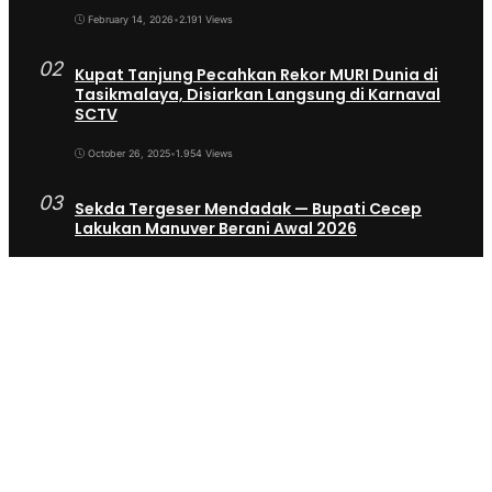
February 14, 2026
•
2.191 Views
02
Kupat Tanjung Pecahkan Rekor MURI Dunia di
Tasikmalaya, Disiarkan Langsung di Karnaval
SCTV
October 26, 2025
•
1.954 Views
03
Sekda Tergeser Mendadak — Bupati Cecep
Lakukan Manuver Berani Awal 2026
January 6, 2026
•
1.892 Views
04
Universitas BTH Go Internasional, Dua
Mahasiswa Nigeria Resmi Bergabung di Prodi S1
Farmasi 2026
March 28, 2026
•
1.671 Views
05
Kader Posyandu Kota Tasikmalaya Bakal Terima
6 Jenis Aduan Warga, Tak Cuma Soal Kesehatan