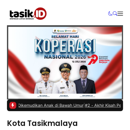
Mobil Dikemudikan Anak di Bawah Umur
|
#2 -
Akhir Kisah Pegawai RSU
Kota Tasikmalaya