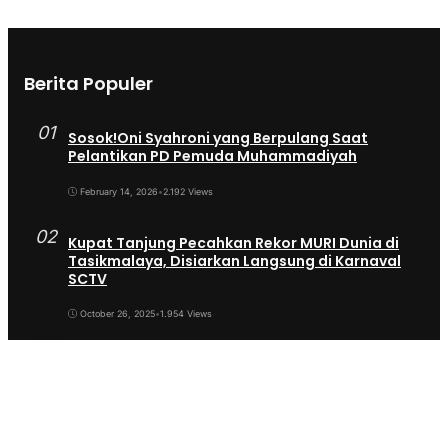
Berita Populer
01
Sosok!Oni Syahroni yang Berpulang Saat
Pelantikan PD Pemuda Muhammadiyah
February 14, 2026
•
2.192 Views
02
Kupat Tanjung Pecahkan Rekor MURI Dunia di
Tasikmalaya, Disiarkan Langsung di Karnaval
SCTV
October 26, 2025
•
1.954 Views
03
Sekda Tergeser Mendadak — Bupati Cecep
Lakukan Manuver Berani Awal 2026
January 6, 2026
•
1.893 Views