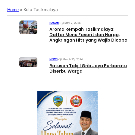
Home
»
Kota Tasikmalaya
RAGAM
•
May 2, 2026
Aroma Rempah Tasikmalaya:
Daftar Menu Favorit dan Harga,
Angkringan Hits yang Wajib Dicoba
NEWS
•
March 25, 2024
Ratusan Takjil Grib Jaya Purbaratu
Diserbu Warga