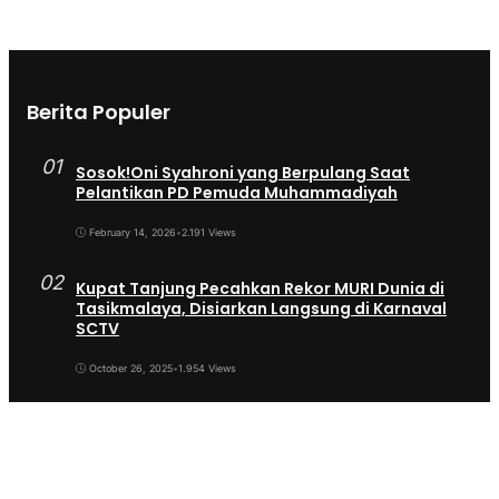
Berita Populer
01
Sosok!Oni Syahroni yang Berpulang Saat
Pelantikan PD Pemuda Muhammadiyah
February 14, 2026
•
2.191 Views
02
Kupat Tanjung Pecahkan Rekor MURI Dunia di
Tasikmalaya, Disiarkan Langsung di Karnaval
SCTV
October 26, 2025
•
1.954 Views
03
Sekda Tergeser Mendadak — Bupati Cecep
Lakukan Manuver Berani Awal 2026
January 6, 2026
•
1.892 Views