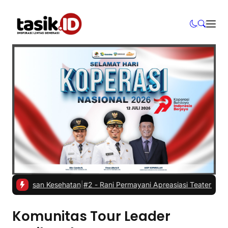
r alasan Kesehatan
|
#2 -
Rani Permayani Apreasiasi Teater Gawe SMK
Komunitas Tour Leader