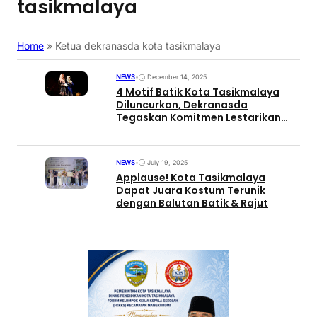
tasikmalaya
Home
»
Ketua dekranasda kota tasikmalaya
NEWS
•
December 14, 2025
4 Motif Batik Kota Tasikmalaya
Diluncurkan, Dekranasda
Tegaskan Komitmen Lestarikan
Warisan Budaya
NEWS
•
July 19, 2025
Applause! Kota Tasikmalaya
Dapat Juara Kostum Terunik
dengan Balutan Batik & Rajut