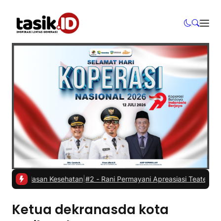
ur alasan Kesehatan
|
#2 -
Rani Permayani Apreasiasi Teater Gawe SM
Ketua dekranasda kota