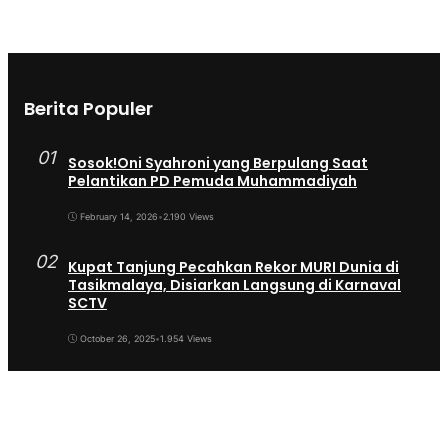
Berita Populer
01
Sosok!Oni Syahroni yang Berpulang Saat
Pelantikan PD Pemuda Muhammadiyah
February 14, 2026
•
2.190 Views
02
Kupat Tanjung Pecahkan Rekor MURI Dunia di
Tasikmalaya, Disiarkan Langsung di Karnaval
SCTV
October 26, 2025
•
1.954 Views
03
Sekda Tergeser Mendadak — Bupati Cecep
Lakukan Manuver Berani Awal 2026
January 6, 2026
•
1.892 Views