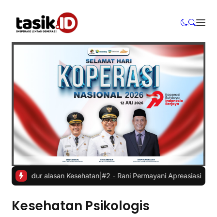
i Mundur alasan Kesehatan
|
#2 -
Rani Permayani Apreasiasi Teater G
Kesehatan Psikologis