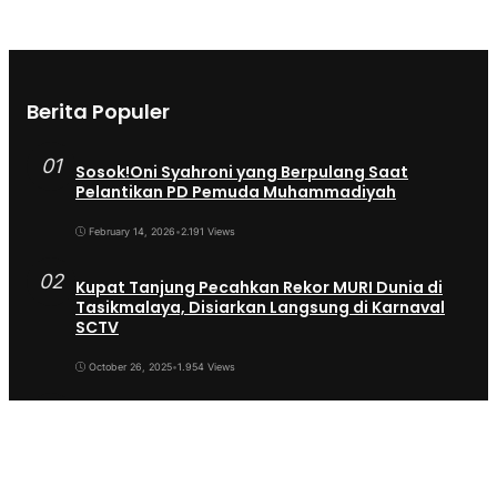
Berita Populer
01
Sosok!Oni Syahroni yang Berpulang Saat
Pelantikan PD Pemuda Muhammadiyah
February 14, 2026
•
2.191 Views
02
Kupat Tanjung Pecahkan Rekor MURI Dunia di
Tasikmalaya, Disiarkan Langsung di Karnaval
SCTV
October 26, 2025
•
1.954 Views
03
Sekda Tergeser Mendadak — Bupati Cecep
Lakukan Manuver Berani Awal 2026
January 6, 2026
•
1.892 Views