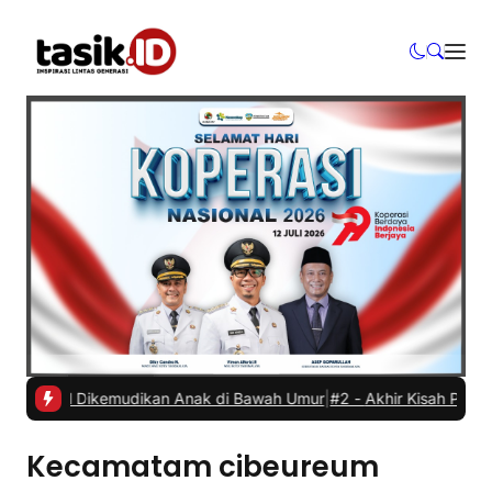
 Mobil Dikemudikan Anak di Bawah Umur
|
#2 -
Akhir Kisah Pegawai RS
Kecamatam cibeureum