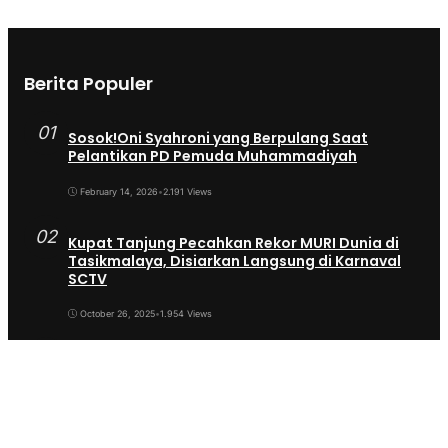
Berita Populer
01
Sosok!Oni Syahroni yang Berpulang Saat
Pelantikan PD Pemuda Muhammadiyah
February 14, 2026
•
2.191 Views
02
Kupat Tanjung Pecahkan Rekor MURI Dunia di
Tasikmalaya, Disiarkan Langsung di Karnaval
SCTV
October 26, 2025
•
1.954 Views
03
Sekda Tergeser Mendadak — Bupati Cecep
Lakukan Manuver Berani Awal 2026
January 6, 2026
•
1.893 Views