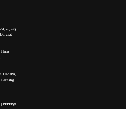
Berjenjang
 Darurat
 Hina
n
n Dadaha,
 Peluang
t | hubungi
 sosial
book