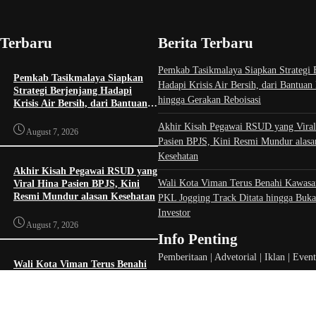
 Terbaru
Berita Terbaru
Pemkab Tasikmalaya Siapkan Strategi 
Pemkab Tasikmalaya Siapkan
Hadapi Krisis Air Bersih, dari Bantuan
Strategi Berjenjang Hadapi
hingga Gerakan Reboisasi
Krisis Air Bersih, dari Bantuan
Darurat hingga Gerakan
Akhir Kisah Pegawai RSUD yang Viral
Reboisasi
August 7, 2026
Pasien BPJS, Kini Resmi Mundur alasa
Kesehatan
Akhir Kisah Pegawai RSUD yang
Wali Kota Viman Terus Benahi Kawasa
Viral Hina Pasien BPJS, Kini
Resmi Mundur alasan Kesehatan
PKL Jogging Track Ditata hingga Buka
Investor
August 7, 2026
Info Penting
Pemberitaan | Advetorial | Iklan | Even
Wali Kota Viman Terus Benahi
kami melalui 082214717372, email
Kawasan Dadaha, PKL Jogging
Track Ditata hingga Buka
redaksi.tasikid@gmail.com atau melalui
Peluang Investor
media instagram, tiktok, halaman face