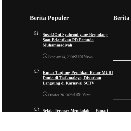
Berita Populer
Berita
01
Sosok!Oni Syahroni yang Berpulang
Saat Pelantikan PD Pemuda
Muhammadiyah
•
2.190 Views
February 14, 2026
02
Kupat Tanjung Pecahkan Rekor MURI
Dunia di Tasikmalaya, Disiarkan
Langsung di Karnaval SCTV
•
1.954 Views
October 26, 2025
03
Sekda Tergeser Mendadak — Bupati
Cecep Lakukan Manuver Berani Awal
2026