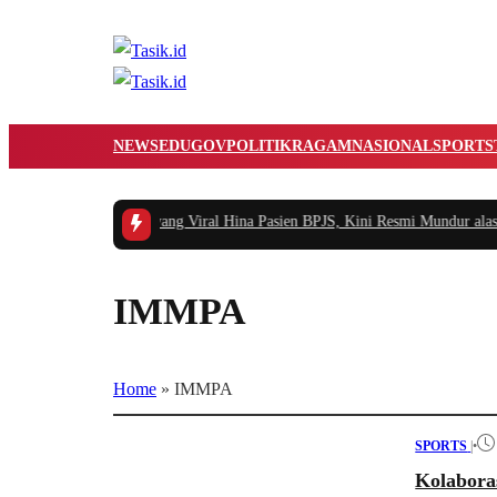
NEWS
EDUGOV
POLITIK
RAGAM
NASIONAL
SPORTS
sah Pegawai RSUD yang Viral Hina Pasien BPJS, Kini Resmi Mundur alasan K
IMMPA
Home
»
IMMPA
SPORTS
|
•
Kolabora