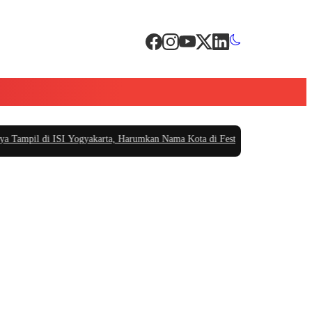
pil di ISI Yogyakarta, Harumkan Nama Kota di Festival Teater Remaja Nasi