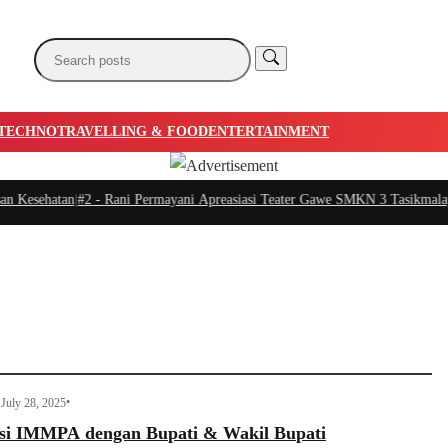
TECHNO
TRAVELLING & FOOD
ENTERTAINMENT
esehatan
|
#2 -
Rani Permayani Apreasiasi Teater Gawe SMKN 3 Tasikmalaya Tam
•
July 28, 2025
si IMMPA dengan Bupati & Wakil Bupati