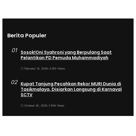
Berita Populer
01
Sosok!Oni Syahroni yang Berpulang Saat
Pelantikan PD Pemuda Muhammadiyah
February 14, 2026
•
2.190 Views
02
Kupat Tanjung Pecahkan Rekor MURI Dunia di
Tasikmalaya, Disiarkan Langsung di Karnaval
SCTV
October 26, 2025
•
1.954 Views
03
Sekda Tergeser Mendadak — Bupati Cecep
Lakukan Manuver Berani Awal 2026