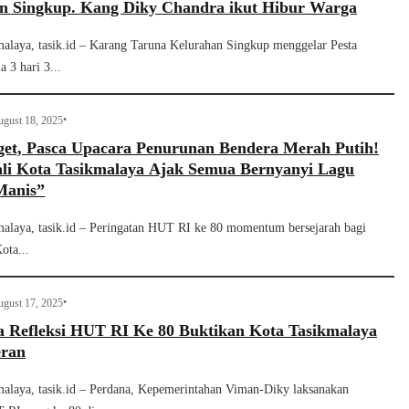
n Singkup. Kang Diky Chandra ikut Hibur Warga
malaya, tasik.id – Karang Taruna Kelurahan Singkup menggelar Pesta
 3 hari 3...
•
gust 18, 2025
get, Pasca Upacara Penurunan Bendera Merah Putih!
li Kota Tasikmalaya Ajak Semua Bernyanyi Lagu
 Manis”
malaya, tasik.id – Peringatan HUT RI ke 80 momentum bersejarah bagi
ota...
•
gust 17, 2025
a Refleksi HUT RI Ke 80 Buktikan Kota Tasikmalaya
eran
malaya, tasik.id – Perdana, Kepemerintahan Viman-Diky laksanakan