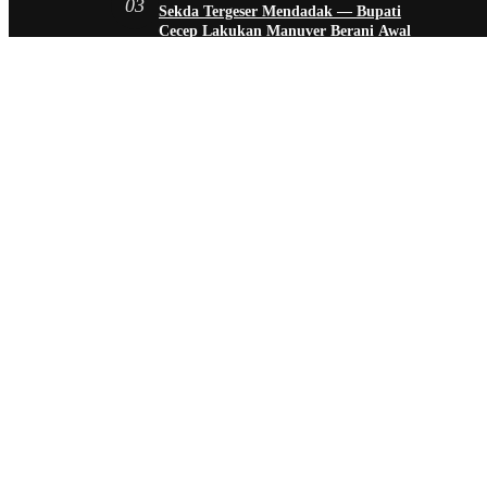
03
Sekda Tergeser Mendadak — Bupati
Cecep Lakukan Manuver Berani Awal
2026
•
1.892 Views
January 6, 2026
04
Universitas BTH Go Internasional, Dua
Mahasiswa Nigeria Resmi Bergabung di
Prodi S1 Farmasi 2026
•
1.671 Views
March 28, 2026
05
Kader Posyandu Kota Tasikmalaya
Bakal Terima 6 Jenis Aduan Warga,
Tak Cuma Soal Kesehatan Lagi
•
1.035 Views
November 25, 2025
Katego
Blog
Entertai
Infrastru