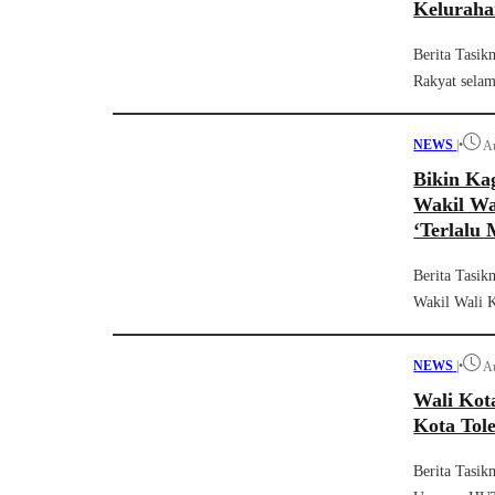
Keluraha
Berita Tasik
Rakyat selama
NEWS
|
•
Au
Bikin Ka
Wakil Wa
‘Terlalu
Berita Tasik
Wakil Wali K
NEWS
|
•
Au
Wali Kot
Kota Tol
Berita Tasik