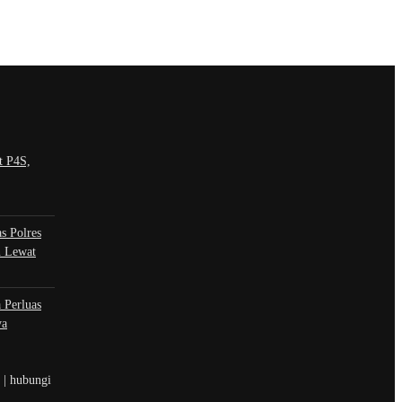
t P4S,
s Polres
n Lewat
 Perluas
ya
t | hubungi