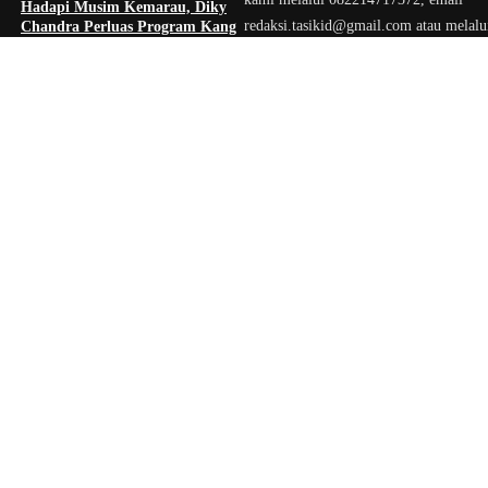
Hadapi Musim Kemarau, Diky
redaksi.tasikid@gmail.com atau melalui
Chandra Perluas Program Kang
Sule di Kota Tasikmalaya
media instagram, tiktok, halaman face
tasikmediainformasi dan txtasik.id.
August 8, 2026
Pemkab Tasikmalaya Siapkan
Strategi Berjenjang Hadapi
Krisis Air Bersih, dari Bantuan
Darurat hingga Gerakan
Reboisasi
August 7, 2026
Akhir Kisah Pegawai RSUD yang
Viral Hina Pasien BPJS, Kini
Resmi Mundur alasan Kesehatan
August 7, 2026
ri
Branding
Business
Edugov
nment
Health
Health & Fitness
ktur
Inspirasi
Lifestyle