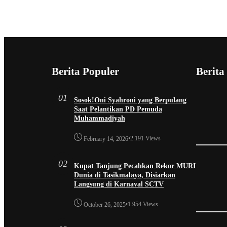
Berita Populer
Berita
01
Sosok!Oni Syahroni yang Berpulang
Saat Pelantikan PD Pemuda
Muhammadiyah
•
2.191 Views
February 14, 2026
02
Kupat Tanjung Pecahkan Rekor MURI
Dunia di Tasikmalaya, Disiarkan
Langsung di Karnaval SCTV
•
1.954 Views
October 26, 2025