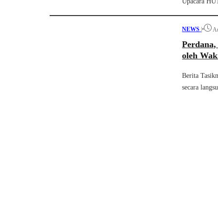
Upacara HUT 
NEWS
|
•
Au
Perdana,
oleh Wak
Berita Tasik
secara langs