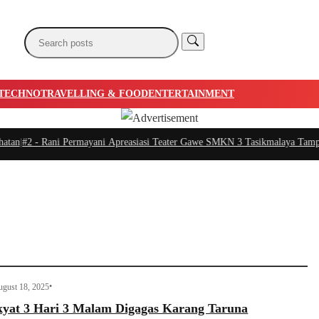
TECHNO
TRAVELLING & FOOD
ENTERTAINMENT
n
|
#2 -
Rani Permayani Apreasiasi Teater Gawe SMKN 3 Tasikmalaya Tampil di 
•
gust 18, 2025
kyat 3 Hari 3 Malam Digagas Karang Taruna