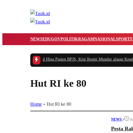
NEWS
EDUGOV
POLITIK
RAGAM
NASIONAL
SPORTS
wai RSUD yang Viral Hina Pasien BPJS, Kini Resmi Mundur alasan Kesehata
Hut RI ke 80
Home
»
Hut RI ke 80
NEWS
|
•
Au
Pesta Ra