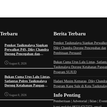
 Terbaru
Berita Terbaru
Pemkot Tasikmalaya Siapkan Perwalko
Pemkot Tasikmalaya Siapkan
Diky Chandra Dorong Pencegahan dan
Perwalkot P4S, Diky Chandra
Pembinaan Persuasif
Dorong Pencegahan dan
Pembinaan Persuasif
Bukan Cuma Urus Lalu Lintas, Satlanta
August 8, 2026
Tasikmalaya Dorong Ketahanan Panga
Program SUJUD
Bukan Cuma Urus Lalu Lintas,
Hadapi Musim Kemarau, Diky Chandra
Satlantas Polres Tasikmalaya
Dorong Ketahanan Pangan
Program Kang Sule di Kota Tasikmala
Lewat Program SUJUD
Info Penting
August 8, 2026
Pemberitaan | Advetorial | Iklan | Even
kami melalui 082214717372, email