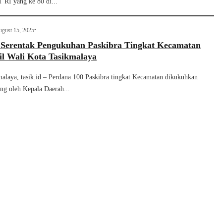
RI yang ke 80 di...
•
gust 15, 2025
 Serentak Pengukuhan Paskibra Tingkat Kecamatan
il Wali Kota Tasikmalaya
malaya, tasik.id – Perdana 100 Paskibra tingkat Kecamatan dikukuhkan
ung oleh Kepala Daerah...