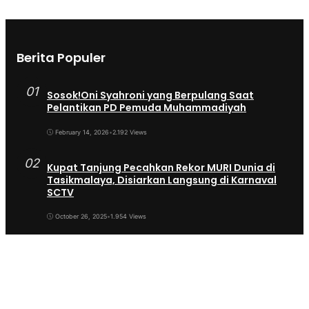
Berita Populer
01
Sosok!Oni Syahroni yang Berpulang Saat
Pelantikan PD Pemuda Muhammadiyah
February 14, 2026
•
2.192 Views
02
Kupat Tanjung Pecahkan Rekor MURI Dunia di
Tasikmalaya, Disiarkan Langsung di Karnaval
SCTV
October 26, 2025
•
1.954 Views
03
Sekda Tergeser Mendadak — Bupati Cecep
Lakukan Manuver Berani Awal 2026
January 6, 2026
•
1.893 Views