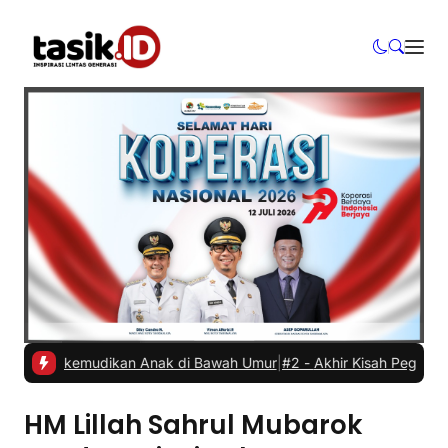
bil Dikemudikan Anak di Bawah Umur
|
#2 -
Akhir Kisah Pegawai RSUD 
HM Lillah Sahrul Mubarok