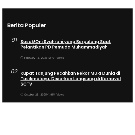
Berita Populer
01
Sosok!Oni Syahroni yang Berpulang Saat
Pelantikan PD Pemuda Muhammadiyah
February 14, 2026
•
2.191 Views
02
Kupat Tanjung Pecahkan Rekor MURI Dunia di
Tasikmalaya, Disiarkan Langsung di Karnaval
SCTV
October 26, 2025
•
1.954 Views
03
Sekda Tergeser Mendadak — Bupati Cecep
Lakukan Manuver Berani Awal 2026
January 6, 2026
•
1.893 Views