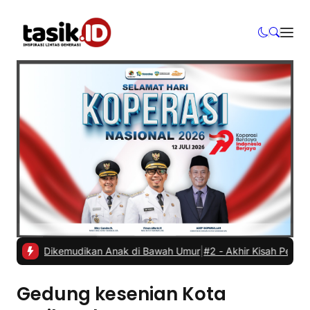
Mobil Dikemudikan Anak di Bawah Umur
|
#2 -
Akhir Kisah Pegawai RS
Gedung kesenian Kota