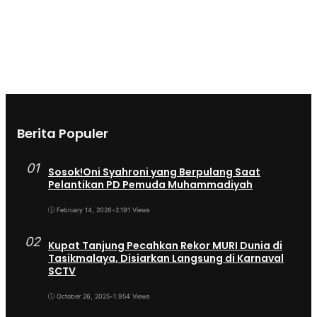
Berita Populer
01
Sosok!Oni Syahroni yang Berpulang Saat
Pelantikan PD Pemuda Muhammadiyah
February 14, 2026
•
2.191 Views
02
Kupat Tanjung Pecahkan Rekor MURI Dunia di
Tasikmalaya, Disiarkan Langsung di Karnaval
SCTV
October 26, 2025
•
1.954 Views