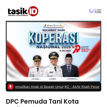
il Dikemudikan Anak di Bawah Umur
|
#2 -
Akhir Kisah Pegawai RSUD y
DPC Pemuda Tani Kota