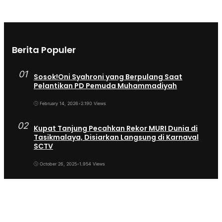
Berita Populer
01
Sosok!Oni Syahroni yang Berpulang Saat
Pelantikan PD Pemuda Muhammadiyah
February 14, 2026
•
2.190 Views
02
Kupat Tanjung Pecahkan Rekor MURI Dunia di
Tasikmalaya, Disiarkan Langsung di Karnaval
SCTV
October 26, 2025
•
1.954 Views
03
Sekda Tergeser Mendadak — Bupati Cecep
Lakukan Manuver Berani Awal 2026
January 6, 2026
•
1.892 Views