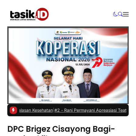
dur alasan Kesehatan
|
#2 -
Rani Permayani Apreasiasi Teater Gawe S
DPC Brigez Cisayong Bagi-