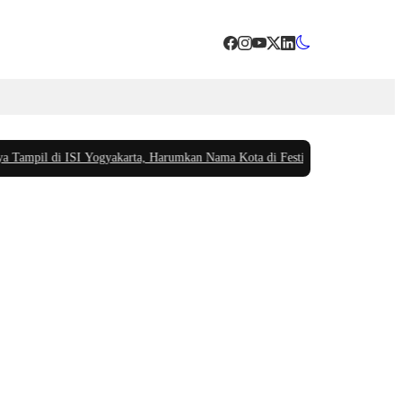
pil di ISI Yogyakarta, Harumkan Nama Kota di Festival Teater Remaja Nasio