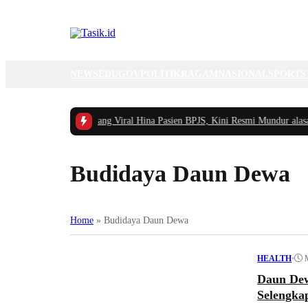
NEWS
EDUGOV
POLITIK
RAGAM
NASIONAL
SPORTS
ah Pegawai RSUD yang Viral Hina Pasien BPJS, Kini Resmi Mundur alasan Ke
Budidaya Daun Dewa
Home
»
Budidaya Daun Dewa
•
HEALTH
Daun Dew
Selengka