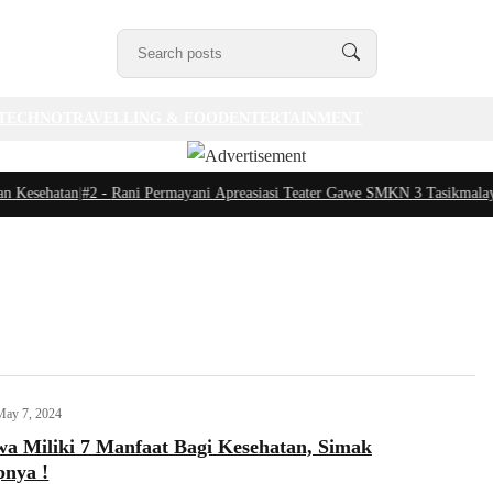
TECHNO
TRAVELLING & FOOD
ENTERTAINMENT
sehatan
|
#2 -
Rani Permayani Apreasiasi Teater Gawe SMKN 3 Tasikmalaya Tam
May 7, 2024
a Miliki 7 Manfaat Bagi Kesehatan, Simak
pnya !