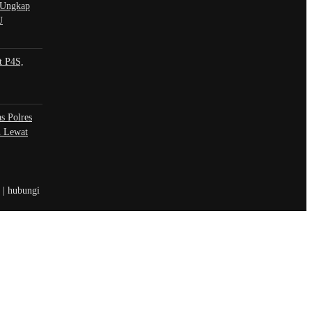
 Ungkap
U
t P4S,
s Polres
n Lewat
t | hubungi
 sosial
book