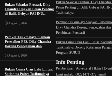
Bukan Sekadar Prestasi, Diky Chandra
Bukan Sekadar Prestasi, Diky
Pesan Penting di Balik Gebyar PAI IN
Chandra Ungkap Pesan Penting
Tasikmalaya
di Balik Gebyar PAI INU
Tasikmalaya
Pemkot Tasikmalaya Siapkan Perwalko
August 8, 2026
Diky Chandra Dorong Pencegahan dan
Pembinaan Persuasif
Pemkot Tasikmalaya Siapkan
Perwalkot P4S, Diky Chandra
Bukan Cuma Urus Lalu Lintas, Satlanta
Dorong Pencegahan dan
Tasikmalaya Dorong Ketahanan Panga
Pembinaan Persuasif
Program SUJUD
August 8, 2026
Info Penting
Pemberitaan | Advetorial | Iklan | Even
Bukan Cuma Urus Lalu Lintas,
Satlantas Polres Tasikmalaya
kami melalui 082214717372, email
Dorong Ketahanan Pangan
redaksi.tasikid@gmail.com atau melalui
Lewat Program SUJUD
media instagram, tiktok, halaman face
August 8, 2026
tasikmediainformasi dan txtasik.id.
Hadapi Musim Kemarau, Diky
Chandra Perluas Program Kang
Sule di Kota Tasikmalaya