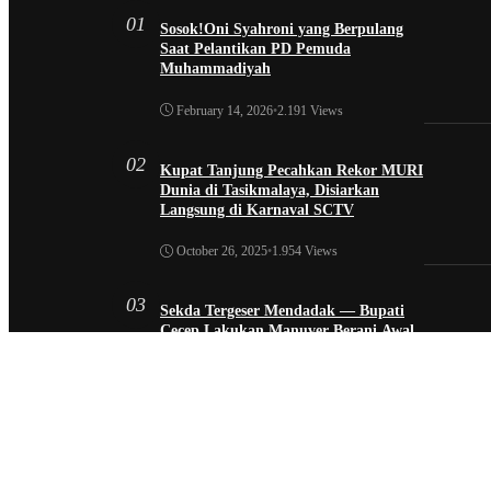
01
Sosok!Oni Syahroni yang Berpulang
Saat Pelantikan PD Pemuda
Muhammadiyah
February 14, 2026
•
2.191 Views
02
Kupat Tanjung Pecahkan Rekor MURI
Dunia di Tasikmalaya, Disiarkan
Langsung di Karnaval SCTV
October 26, 2025
•
1.954 Views
03
Sekda Tergeser Mendadak — Bupati
Cecep Lakukan Manuver Berani Awal
2026
January 6, 2026
•
1.892 Views
04
Universitas BTH Go Internasional, Dua
Mahasiswa Nigeria Resmi Bergabung di
Prodi S1 Farmasi 2026