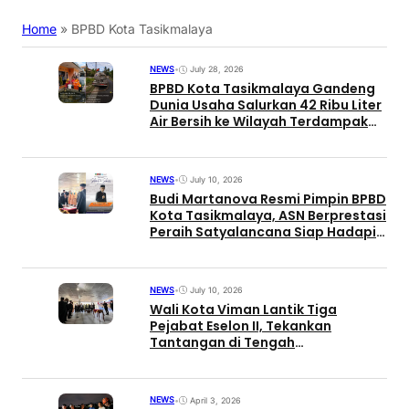
Home
»
BPBD Kota Tasikmalaya
NEWS
•
July 28, 2026
BPBD Kota Tasikmalaya Gandeng
Dunia Usaha Salurkan 42 Ribu Liter
Air Bersih ke Wilayah Terdampak
Kekeringan
NEWS
•
July 10, 2026
Budi Martanova Resmi Pimpin BPBD
Kota Tasikmalaya, ASN Berprestasi
Peraih Satyalancana Siap Hadapi
Ancaman Kekeringan
NEWS
•
July 10, 2026
Wali Kota Viman Lantik Tiga
Pejabat Eselon II, Tekankan
Tantangan di Tengah
Keterbatasan dan Fokus
Pelayanan Masyarakat
NEWS
•
April 3, 2026