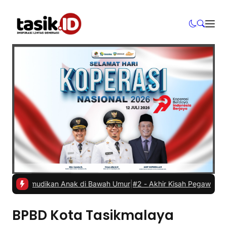
 Dikemudikan Anak di Bawah Umur
|
#2 -
Akhir Kisah Pegawai RSUD yan
BPBD Kota Tasikmalaya