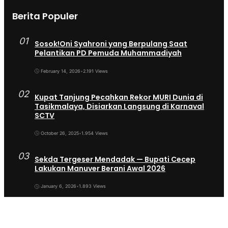
Berita Populer
01
Sosok!Oni Syahroni yang Berpulang Saat
Pelantikan PD Pemuda Muhammadiyah
February 14, 2026
•
2.191 Views
02
Kupat Tanjung Pecahkan Rekor MURI Dunia di
Tasikmalaya, Disiarkan Langsung di Karnaval
SCTV
October 26, 2025
•
1.954 Views
03
Sekda Tergeser Mendadak — Bupati Cecep
Lakukan Manuver Berani Awal 2026
January 6, 2026
•
1.893 Views
04
Universitas BTH Go Internasional, Dua
Mahasiswa Nigeria Resmi Bergabung di Prodi S1