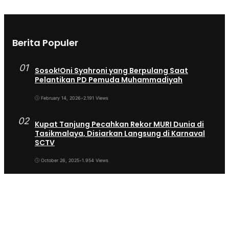
Berita Populer
01
Sosok!Oni Syahroni yang Berpulang Saat
Pelantikan PD Pemuda Muhammadiyah
February 14, 2026
•
2.191 Views
02
Kupat Tanjung Pecahkan Rekor MURI Dunia di
Tasikmalaya, Disiarkan Langsung di Karnaval
SCTV
October 26, 2025
•
1.954 Views
03
Sekda Tergeser Mendadak — Bupati Cecep
Lakukan Manuver Berani Awal 2026
January 6, 2026
•
1.892 Views