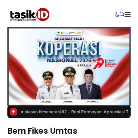
Mundur alasan Kesehatan
|
#2 -
Rani Permayani Apreasiasi Teater Gaw
Bem Fikes Umtas