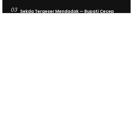
03
Sekda Tergeser Mendadak — Bupati Cecep
Lakukan Manuver Berani Awal 2026
January 6, 2026
•
1.892 Views
04
Universitas BTH Go Internasional, Dua
Mahasiswa Nigeria Resmi Bergabung di Prodi S1
Farmasi 2026
March 28, 2026
•
1.671 Views
05
Kader Posyandu Kota Tasikmalaya Bakal Terima
6 Jenis Aduan Warga, Tak Cuma Soal Kesehatan
Lagi
November 25, 2025
•
1.035 Views