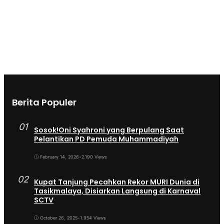
Berita Populer
01
Sosok!Oni Syahroni yang Berpulang Saat
Pelantikan PD Pemuda Muhammadiyah
February 14, 2026
•
2.190 Views
02
Kupat Tanjung Pecahkan Rekor MURI Dunia di
Tasikmalaya, Disiarkan Langsung di Karnaval
SCTV
October 26, 2025
•
1.954 Views