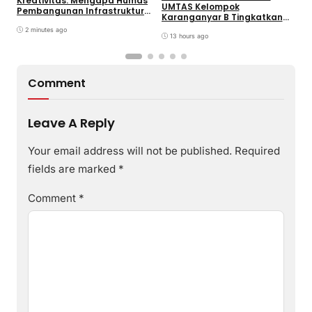
Kreativitas: Mengapa Humas
UMTAS Kelompok
I
Pembangunan Infrastruktur
Karanganyar B Tingkatkan
k
Harus Normatif Sekaligus
PHBS Anak Sekolah Dasar
R
Adaptif?
2 minutes ago
melalui Program GEMILANG
13 hours ago
dan GEMAS
Comment
Leave A Reply
Your email address will not be published.
Required
fields are marked
*
Comment
*