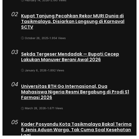
February 14, 2026
•
2.190 Views
02
Kupat Tanjung Pecahkan Rekor MURI Dunia di
Tasikmalaya, Disiarkan Langsung di Karnaval
SCTV
October 26, 2025
•
1.954 Views
03
Sekda Tergeser Mendadak — Bupati Cecep
Lakukan Manuver Berani Awal 2026
January 6, 2026
•
1.892 Views
04
Universitas BTH Go Internasional, Dua
Mahasiswa Nigeria Resmi Bergabung di Prodi S1
Farmasi 2026
March 28, 2026
•
1.671 Views
05
Kader Posyandu Kota Tasikmalaya Bakal Terima
6 Jenis Aduan Warga, Tak Cuma Soal Kesehatan
Lagi