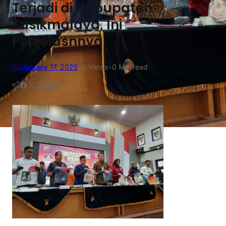
Terjadi di Kabupaten
Tasikmalaya, Ini
Penjelasnnya
January 17, 2025
•
9
Views
•
0 Min read
Facebook
Twitter
Pinterest
Mail
WhatsApp