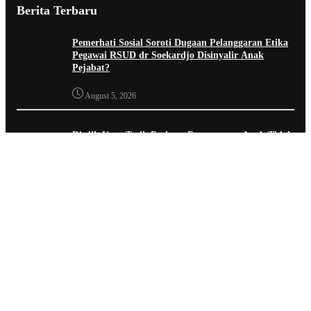
Berita Terbaru
Pemerhati Sosial Soroti Dugaan Pelanggaran Etika
Pegawai RSUD dr Soekardjo Disinyalir Anak
Pejabat?
August 5, 2026
Disdik Kota Tasik Perkuat Penanganan Anak Tidak
Sekolah, Libatkan Lintas Sektoral & Relawan
Muhammadiyah. Wali Kota Viman : Superteam
August 5, 2026
Magister Manajemen Unsil Dampingi KWT
Puspitajaya, Perkuat Daya Saing UMKM Desa
Lewat Mini Expo PPM
August 5, 2026