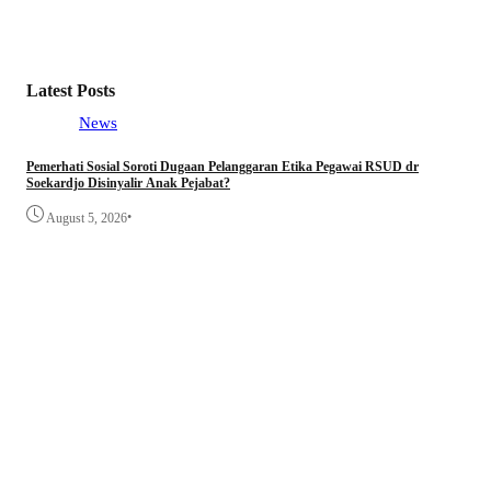
Magi
UMK
A
Latest Posts
News
Pemerhati Sosial Soroti Dugaan Pelanggaran Etika Pegawai RSUD dr
Disd
Soekardjo Disinyalir Anak Pejabat?
Lint
•
August 5, 2026
A