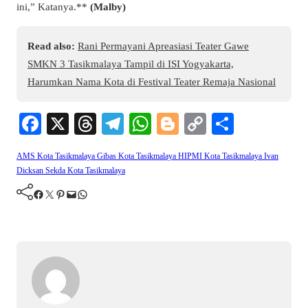
ini,” Katanya.**
(Malby)
Read also:
Rani Permayani Apreasiasi Teater Gawe
SMKN 3 Tasikmalaya Tampil di ISI Yogyakarta,
Harumkan Nama Kota di Festival Teater Remaja Nasional
Fa
X
T
Te
W
Bl
C
S
ce
hr
le
ha
og
op
ha
AMS Kota Tasikmalaya
Gibas Kota Tasikmalaya
HIPMI Kota Tasikmalaya
Ivan
bo
ea
gr
ts
ge
y
re
Dicksan
Sekda Kota Tasikmalaya
ok
ds
a
A
r
Li
Facebook
Twitter
Pinterest
Mail
WhatsApp
m
pp
nk