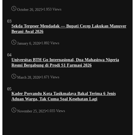
•
1.953 Views
October 26, 2025
03
Sekda Tergeser Mendadak — Bupati Cecep Lakukan Manuver
Berani Awal 2026
•
1.892 Views
January 6, 2026
04
Universitas BTH Go Internasional, Dua Mahasiswa Nigeria
Resmi Bergabung di Prodi S1 Farmasi 2026
•
1.671 Views
March 28, 2026
05
Kader Posyandu Kota Tasikmalaya Bakal Terima 6 Jenis
Aduan Warga, Tak Cuma Soal Kesehatan Lagi
•
1.035 Views
November 25, 2025