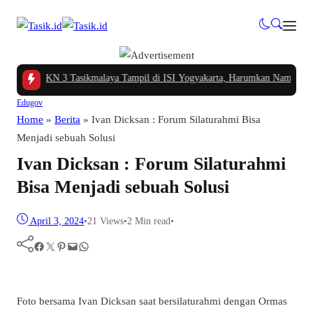
Gawe SMKN 3 Tasikmalaya Tampil di ISI Yogyakarta, Harumkan Nama Kota di 
Edugov
Home
»
Berita
»
Ivan Dicksan : Forum Silaturahmi Bisa
Menjadi sebuah Solusi
Ivan Dicksan : Forum Silaturahmi
Bisa Menjadi sebuah Solusi
April 3, 2024
•
21
Views
•
2 Min read
•
Facebook
Twitter
Pinterest
Mail
WhatsApp
Foto bersama Ivan Dicksan saat bersilaturahmi dengan Ormas