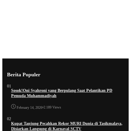
Berita Populer
01
Sosok!Oni Syahroni yang Berpulang Saat Pelantikan PD
Pemuda Muhammadiyah
•
2.189 Views
February 14, 2026
02
Kupat Tanjung Pecahkan Rekor MURI Dunia di Tasikmalaya,
Disiarkan Langsung di Karnaval SCTV